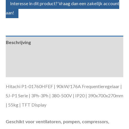
Interesse in dit product? Vraag dan een zakelijk account
aan!
Beschrijving
Aanvullende informatie
Downloads
Hitachi P1-01760HFEF | 90kW/176A Frequentieregelaar |
SJ-P1 Serie | 3Ph-3Ph | 380-500V | IP20 | 390x700x270mm
| 55kg | TFT Display
Geschikt voor ventilatoren, pompen, compressors,