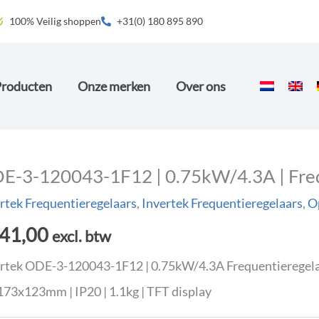
100% Veilig shoppen
+31(0) 180 895 890
Producten
Onze merken
Over ons
E-3-120043-1F12 | 0.75kW/4.3A | Frequ
rtek Frequentieregelaars
,
Invertek Frequentieregelaars
,
O
41,00
excl. btw
rtek ODE-3-120043-1F12 | 0.75kW/4.3A Frequentieregelaa
73x123mm | IP20 | 1.1kg | TFT display