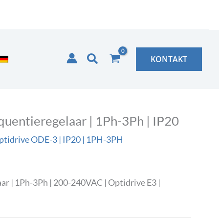
Zoeken
KONTAKT
entieregelaar | 1Ph-3Ph | IP20
ptidrive ODE-3 | IP20 | 1PH-3PH
r | 1Ph-3Ph | 200-240VAC | Optidrive E3 |