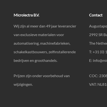
Microlectra B.V.
Contact
Wij zijn al meer dan 49 jaar leverancier
Augustapo
van exclusieve materialen voor
2992 SR B
automatisering, machinefabrieken,
The Nethe
schakelkastbouwers, zelfinstallerende
T: +31 (0) 
bedrijven en groothandels.
E:
info@mic
Prijzen zijn onder voorbehoud van
COC: 230
wijzigingen.
VAT: NL8