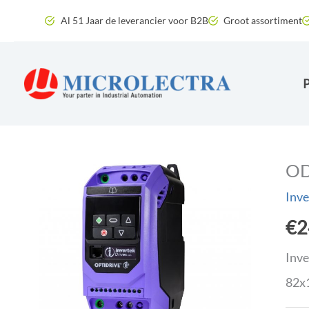
Ga
Al 51 Jaar de leverancier voor B2B
Groot assortiment
naar
de
inhoud
OD
Inve
€
2
Inve
82x1