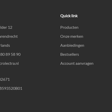
Quick link
lder 12
Producten
arendrecht
Onze merken
rlands
Aanbiedingen
180 89 58 90
Bestsellers
rolectra.nl
Account aanvragen
82671
18593520B01