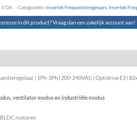
:
5726
Categorieën:
Invertek Frequentieregelaars
,
Invertek Fre
teresse in dit product? Vraag dan een zakelijk account aan!
loads
tieregelaar | 1Ph-3Ph | 200-240VAC | Optidrive E3 | 82x
odus, ventilator modus en Industriële modus
n BLDC motoren