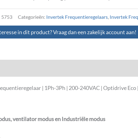
:
5753
Categorieën:
Invertek Frequentieregelaars
,
Invertek Fre
teresse in dit product? Vraag dan een zakelijk account aan!
loads
entieregelaar | 1Ph-3Ph | 200-240VAC | Optidrive Eco |
odus, ventilator modus en Industriële modus