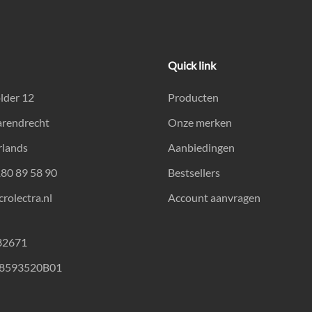
Quick link
lder 12
Producten
arendrecht
Onze merken
rlands
Aanbiedingen
180 89 58 90
Bestsellers
rolectra.nl
Account aanvragen
82671
18593520B01