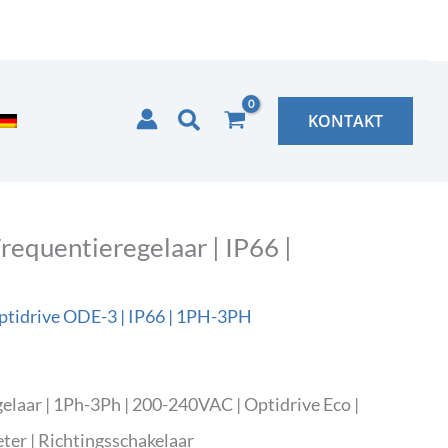
Zoeken
KONTAKT
quentieregelaar | IP66 |
ptidrive ODE-3 | IP66 | 1PH-3PH
aar | 1Ph-3Ph | 200-240VAC | Optidrive Eco |
ter | Richtingsschakelaar