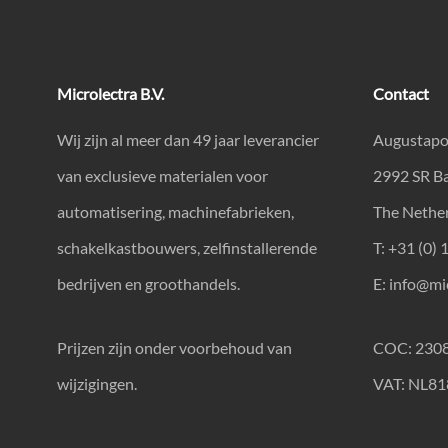
Microlectra B.V.
Contact
Wij zijn al meer dan 49 jaar leverancier
Augustapo
van exclusieve materialen voor
2992 SR B
automatisering, machinefabrieken,
The Nethe
schakelkastbouwers, zelfinstallerende
T: +31 (0) 
bedrijven en groothandels.
E:
info@mic
Prijzen zijn onder voorbehoud van
COC: 230
wijzigingen.
VAT: NL8