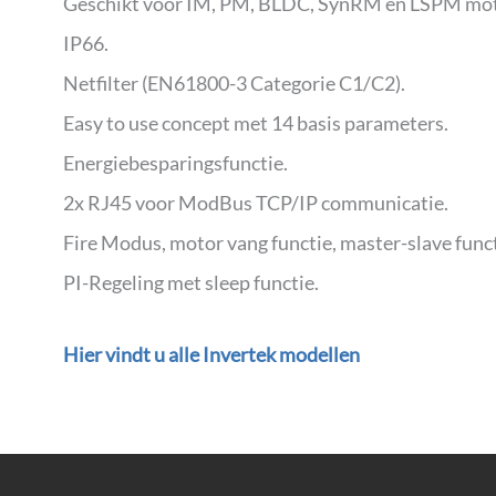
Geschikt voor IM, PM, BLDC, SynRM en LSPM mo
IP66.
Netfilter (EN61800-3 Categorie C1/C2).
Easy to use concept met 14 basis parameters.
Energiebesparingsfunctie.
2x RJ45 voor ModBus TCP/IP communicatie.
Fire Modus, motor vang functie, master-slave funct
PI-Regeling met sleep functie.
Hier vindt u alle Invertek modellen