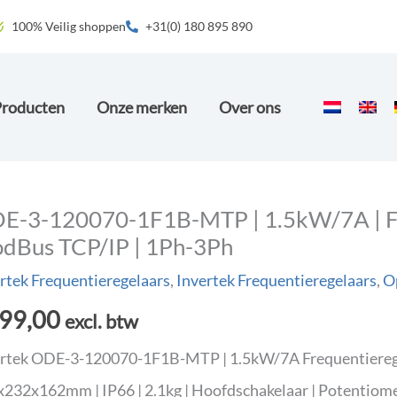
100% Veilig shoppen
+31(0) 180 895 890
Producten
Onze merken
Over ons
E-3-120070-1F1B-MTP | 1.5kW/7A | Fre
dBus TCP/IP | 1Ph-3Ph
rtek Frequentieregelaars
,
Invertek Frequentieregelaars
,
O
99,00
excl. btw
rtek ODE-3-120070-1F1B-MTP | 1.5kW/7A Frequentieregel
232x162mm | IP66 | 2.1kg | Hoofdschakelaar | Potentiome