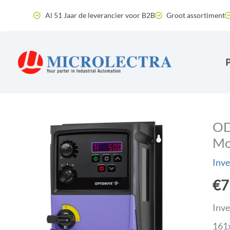
Ga
Al 51 Jaar de leverancier voor B2B
Groot assortiment
naar
de
inhoud
OD
Mo
Inve
€
7
Inve
161x