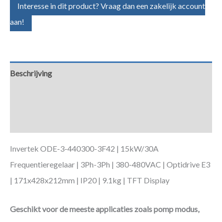
Interesse in dit product? Vraag dan een zakelijk account
aan!
Beschrijving
Aanvullende informatie
Downloads
Invertek ODE-3-440300-3F42 | 15kW/30A
Frequentieregelaar | 3Ph-3Ph | 380-480VAC | Optidrive E3
| 171x428x212mm | IP20 | 9.1kg | TFT Display
Geschikt voor de meeste applicaties zoals pomp modus,