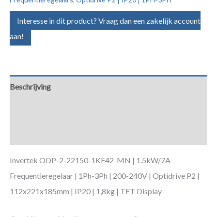
Interesse in dit product? Vraag dan een zakelijk account
aan!
Beschrijving
Aanvullende informatie
Downloads
Invertek ODP-2-22150-1KF42-MN | 1.5kW/7A
Frequentieregelaar | 1Ph-3Ph | 200-240V | Optidrive P2 |
112x221x185mm | IP20 | 1,8kg | TFT Display