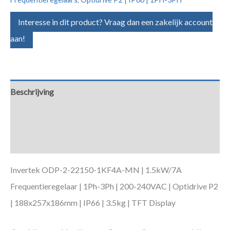
Interesse in dit product? Vraag dan een zakelijk account
aan!
Beschrijving
Aanvullende informatie
Downloads
Invertek ODP-2-22150-1KF4A-MN | 1.5kW/7A
Frequentieregelaar | 1Ph-3Ph | 200-240VAC | Optidrive P2
| 188x257x186mm | IP66 | 3.5kg | TFT Display