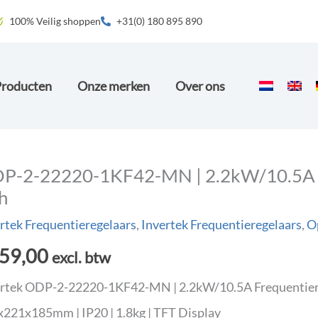
100% Veilig shoppen
+31(0) 180 895 890
Producten
Onze merken
Over ons
P-2-22220-1KF42-MN | 2.2kW/10.5A | F
h
rtek Frequentieregelaars
,
Invertek Frequentieregelaars
,
Op
59,00
excl. btw
rtek ODP-2-22220-1KF42-MN | 2.2kW/10.5A Frequentierege
221x185mm | IP20 | 1.8kg | TFT Display