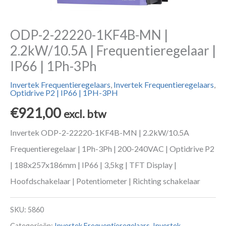
ODP-2-22220-1KF4B-MN |
2.2kW/10.5A | Frequentieregelaar |
IP66 | 1Ph-3Ph
Invertek Frequentieregelaars
,
Invertek Frequentieregelaars
,
Optidrive P2 | IP66 | 1PH-3PH
€
921,00
excl. btw
Invertek ODP-2-22220-1KF4B-MN | 2.2kW/10.5A
Frequentieregelaar | 1Ph-3Ph | 200-240VAC | Optidrive P2
| 188x257x186mm | IP66 | 3,5kg | TFT Display |
Hoofdschakelaar | Potentiometer | Richting schakelaar
SKU:
5860
Categorieën:
Invertek Frequentieregelaars
,
Invertek