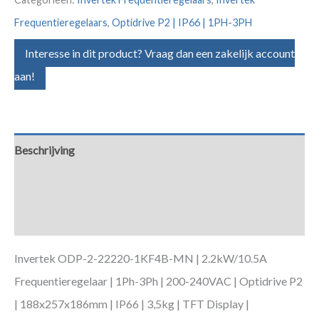
Frequentieregelaars
,
Optidrive P2 | IP66 | 1PH-3PH
Interesse in dit product? Vraag dan een zakelijk account
aan!
Beschrijving
Aanvullende informatie
Downloads
Invertek ODP-2-22220-1KF4B-MN | 2.2kW/10.5A
Frequentieregelaar | 1Ph-3Ph | 200-240VAC | Optidrive P2
| 188x257x186mm | IP66 | 3,5kg | TFT Display |