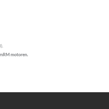
).
SynRM motoren.