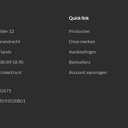
Quick link
lder 12
Producten
arendrecht
Onze merken
rlands
Aanbiedingen
180 89 58 90
Bestsellers
rolectra.nl
Account aanvragen
82671
18593520B01