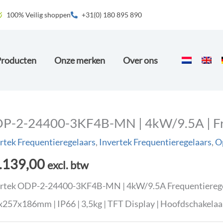
100% Veilig shoppen
+31(0) 180 895 890
Producten
Onze merken
Over ons
P-2-24400-3KF4B-MN | 4kW/9.5A | Fre
rtek Frequentieregelaars
,
Invertek Frequentieregelaars
,
Op
.139,00
excl. btw
rtek ODP-2-24400-3KF4B-MN | 4kW/9.5A Frequentieregelaa
257x186mm | IP66 | 3,5kg | TFT Display | Hoofdschakelaar