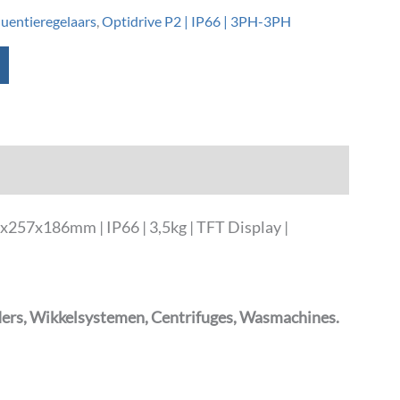
quentieregelaars
,
Optidrive P2 | IP66 | 3PH-3PH
257x186mm | IP66 | 3,5kg | TFT Display |
ders, Wikkelsystemen, Centrifuges, Wasmachines.