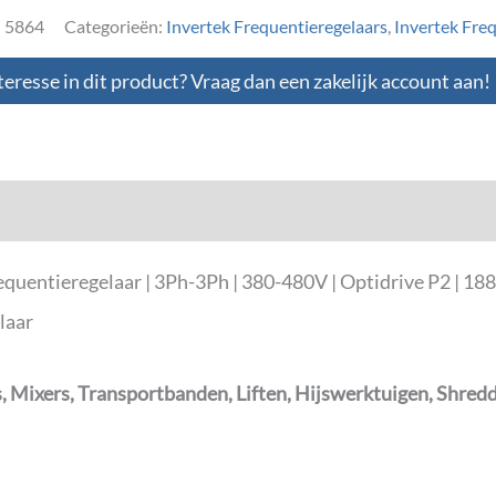
:
5864
Categorieën:
Invertek Frequentieregelaars
,
Invertek Fre
teresse in dit product? Vraag dan een zakelijk account aan!
loads
ntieregelaar | 3Ph-3Ph | 380-480V | Optidrive P2 | 188x
laar
 Mixers, Transportbanden, Liften, Hijswerktuigen, Shred