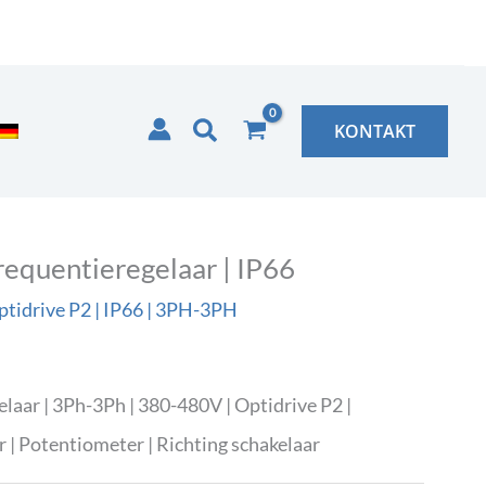
Zoeken
KONTAKT
quentieregelaar | IP66
tidrive P2 | IP66 | 3PH-3PH
r | 3Ph-3Ph | 380-480V | Optidrive P2 |
 | Potentiometer | Richting schakelaar