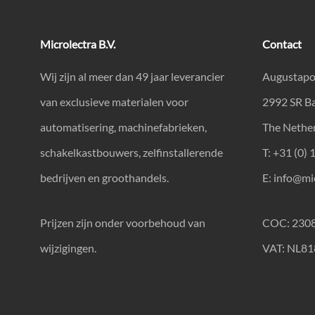
Microlectra B.V.
Contact
Wij zijn al meer dan 49 jaar leverancier
Augustapo
van exclusieve materialen voor
2992 SR B
automatisering, machinefabrieken,
The Nethe
schakelkastbouwers, zelfinstallerende
T: +31 (0) 
bedrijven en groothandels.
E:
info@mic
Prijzen zijn onder voorbehoud van
COC: 230
wijzigingen.
VAT: NL8