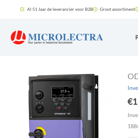
Ga
Al 51 Jaar de leverancier voor B2B
Groot assortiment
naar
de
inhoud
OD
Inve
€
1
Inve
188x