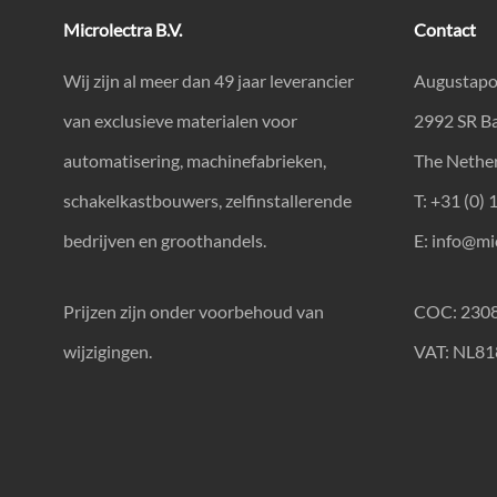
Microlectra B.V.
Contact
Wij zijn al meer dan 49 jaar leverancier
Augustapo
van exclusieve materialen voor
2992 SR B
automatisering, machinefabrieken,
The Nethe
schakelkastbouwers, zelfinstallerende
T: +31 (0) 
bedrijven en groothandels.
E:
info@mic
Prijzen zijn onder voorbehoud van
COC: 230
wijzigingen.
VAT: NL8