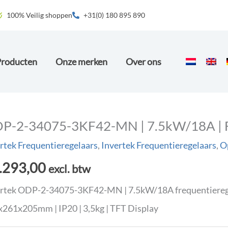
100% Veilig shoppen
+31(0) 180 895 890
Producten
Onze merken
Over ons
P-2-34075-3KF42-MN | 7.5kW/18A | Fr
rtek Frequentieregelaars
,
Invertek Frequentieregelaars
,
Op
.293,00
excl. btw
rtek ODP-2-34075-3KF42-MN | 7.5kW/18A frequentieregela
261x205mm | IP20 | 3,5kg | TFT Display