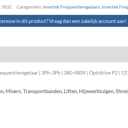
:
5832
Categorieën:
Invertek Frequentieregelaars
,
Invertek Fre
teresse in dit product? Vraag dan een zakelijk account aan!
loads
entieregelaar | 3Ph-3Ph | 380-480V | Optidrive P2 | 131
, Mixers, Transportbanden, Liften, Hijswerktuigen, Shre