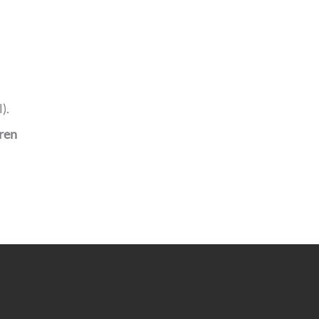
).
ren