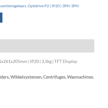
quentieregelaars
,
Optidrive P2 | IP20 | 3PH-3PH
x261x205mm | IP20 | 3,5kg | TFT Display
dders, Wikkelsystemen, Centrifuges, Wasmachines.