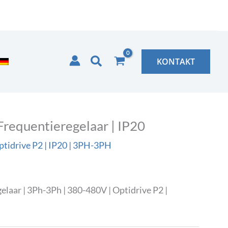
Zoeken
KONTAKT
equentieregelaar | IP20
tidrive P2 | IP20 | 3PH-3PH
ar | 3Ph-3Ph | 380-480V | Optidrive P2 |