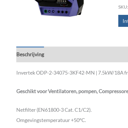
SKU
In
Beschrijving
Aanvullende informatie
Down
Invertek ODP-2-34075-3KF42-MN | 7.5kW/18A frequ
Geschikt voor Ventilatoren, pompen, Compressoren
Netfilter (EN61800-3 Cat. C1/C2).
Omgevingstemperatuur +50°C.