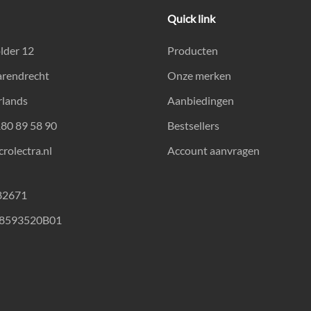
Quick link
lder 12
Producten
arendrecht
Onze merken
rlands
Aanbiedingen
180 89 58 90
Bestsellers
rolectra.nl
Account aanvragen
82671
18593520B01