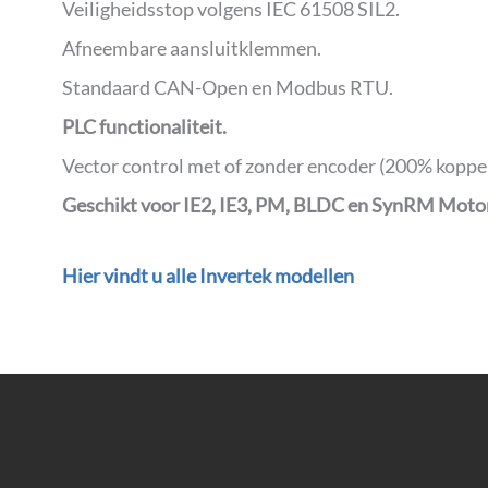
Veiligheidsstop volgens IEC 61508 SIL2.
Afneembare aansluitklemmen.
Standaard CAN-Open en Modbus RTU.
PLC functionaliteit.
Vector control met of zonder encoder (200% koppel
Geschikt voor IE2, IE3, PM, BLDC en SynRM Moto
Hier vindt u alle Invertek modellen