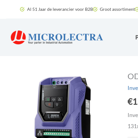
Ga
Al 51 Jaar de leverancier voor B2B
Groot assortiment
naar
de
inhoud
OD
Inve
€
1
Inve
131x