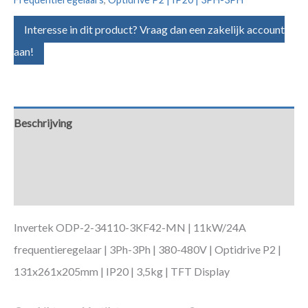
Interesse in dit product? Vraag dan een zakelijk account
aan!
Beschrijving
Aanvullende informatie
Downloads
Invertek ODP-2-34110-3KF42-MN | 11kW/24A
frequentieregelaar | 3Ph-3Ph | 380-480V | Optidrive P2 |
131x261x205mm | IP20 | 3,5kg | TFT Display