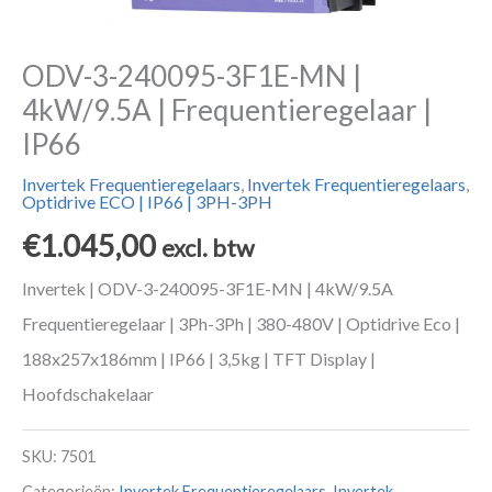
ODV-3-240095-3F1E-MN |
4kW/9.5A | Frequentieregelaar |
IP66
Invertek Frequentieregelaars
,
Invertek Frequentieregelaars
,
Optidrive ECO | IP66 | 3PH-3PH
€
1.045,00
excl. btw
Invertek | ODV-3-240095-3F1E-MN | 4kW/9.5A
Frequentieregelaar | 3Ph-3Ph | 380-480V | Optidrive Eco |
188x257x186mm | IP66 | 3,5kg | TFT Display |
Hoofdschakelaar
SKU:
7501
Categorieën:
Invertek Frequentieregelaars
,
Invertek