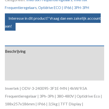
Frequentieregelaars
,
Optidrive ECO | IP66 | 3PH-3PH
Interesse in dit product? Vraag dan een zakelijk account
aan!
Beschrijving
Aanvullende informatie
Downloads
Invertek | ODV-3-240095-3F1E-MN | 4kW/9.5A
Frequentieregelaar | 3Ph-3Ph | 380-480V | Optidrive Eco |
188x257x186mm | IP66 | 3,5kg | TFT Display |