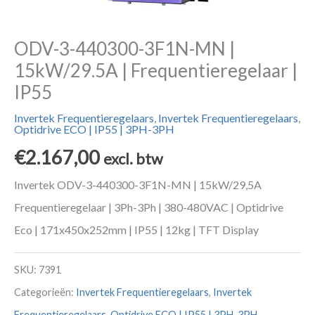
ODV-3-440300-3F1N-MN |
15kW/29.5A | Frequentieregelaar |
IP55
Invertek Frequentieregelaars
,
Invertek Frequentieregelaars
,
Optidrive ECO | IP55 | 3PH-3PH
€
2.167,00
excl. btw
Invertek ODV-3-440300-3F1N-MN | 15kW/29,5A
Frequentieregelaar | 3Ph-3Ph | 380-480VAC | Optidrive
Eco | 171x450x252mm | IP55 | 12kg | TFT Display
SKU:
7391
Categorieën:
Invertek Frequentieregelaars
,
Invertek
Frequentieregelaars
,
Optidrive ECO | IP55 | 3PH-3PH