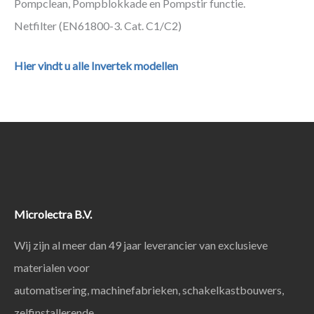
Pompclean, Pompblokkade en Pompstir functie.
Netfilter (EN61800-3. Cat. C1/C2)
Hier vindt u alle Invertek modellen
Microlectra B.V.
Wij zijn al meer dan 49 jaar leverancier van exclusieve
materialen voor
automatisering, machinefabrieken, schakelkastbouwers,
zelfinstallerende