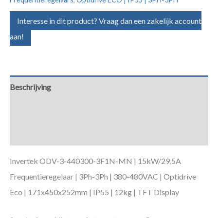
Interesse in dit product? Vraag dan een zakelijk account
aan!
Beschrijving
Aanvullende informatie
Downloads
Invertek ODV-3-440300-3F1N-MN | 15kW/29,5A
Frequentieregelaar | 3Ph-3Ph | 380-480VAC | Optidrive
Eco | 171x450x252mm | IP55 | 12kg | TFT Display