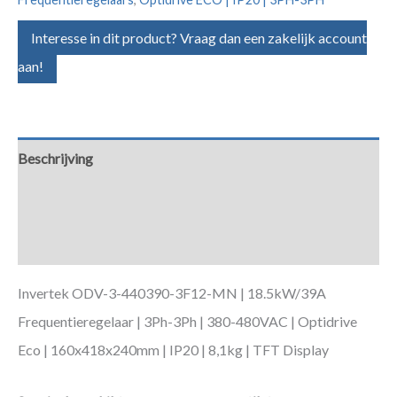
Interesse in dit product? Vraag dan een zakelijk account
aan!
Beschrijving
Aanvullende informatie
Downloads
Invertek ODV-3-440390-3F12-MN | 18.5kW/39A
Frequentieregelaar | 3Ph-3Ph | 380-480VAC | Optidrive
Eco | 160x418x240mm | IP20 | 8,1kg | TFT Display