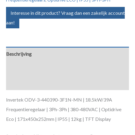
Interesse in dit product? Vraag dan een zakelijk account
aan!
Beschrijving
Aanvullende informatie
Downloads
Invertek ODV-3-440390-3F1N-MN | 18.5kW/39A
Frequentieregelaar | 3Ph-3Ph | 380-480VAC | Optidrive
Eco | 171x450x252mm | IP55 | 12kg | TFT Display