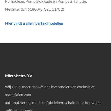
Pompclean, Pompblokkade en Pompstir functie.
Netfilter (EN61800-3. Cat. C1/C2)
Hier vindt u alle Invertek modellen
Microlectra B.V.
Wij zijn al meer dan 49 jaar leverancier van exclusieve
materialen voor
automatisering, machinefabrieken, schakelkastbouwers,
zelfinstallerende