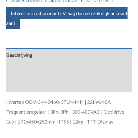
Interesse in dit product? Vraag dan een zakelijk account
aan!
Beschrijving
Aanvullende informatie
Downloads
Invertek ODV-3-440460-3F1N-MN | 22kW/46A
Frequentieregelaar | 3Ph-3Ph | 380-480VAC | Optidrive
Eco | 171x450x252mm | IP55 | 12kg | TFT Display