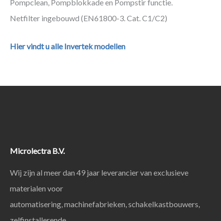
Pompclean, Pompblokkade en Pompstir functie.
Netfilter ingebouwd (EN61800-3. Cat. C1/C2)
Hier vindt u alle Invertek modellen
Microlectra B.V.
Wij zijn al meer dan 49 jaar leverancier van exclusieve
materialen voor
automatisering, machinefabrieken, schakelkastbouwers,
zelfinstallerende