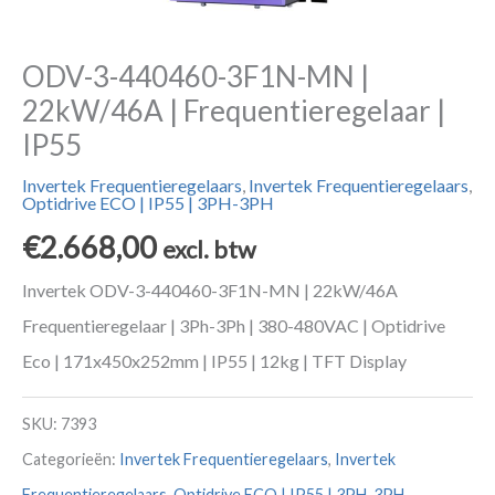
ODV-3-440460-3F1N-MN |
22kW/46A | Frequentieregelaar |
IP55
Invertek Frequentieregelaars
,
Invertek Frequentieregelaars
,
Optidrive ECO | IP55 | 3PH-3PH
€
2.668,00
excl. btw
Invertek ODV-3-440460-3F1N-MN | 22kW/46A
Frequentieregelaar | 3Ph-3Ph | 380-480VAC | Optidrive
Eco | 171x450x252mm | IP55 | 12kg | TFT Display
SKU:
7393
Categorieën:
Invertek Frequentieregelaars
,
Invertek
Frequentieregelaars
,
Optidrive ECO | IP55 | 3PH-3PH