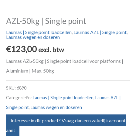
AZL-50kg | Single point
Laumas | Single point loadcellen
,
Laumas AZL | Single point
,
Laumas wegen en doseren
€
123,00
excl. btw
Laumas AZL-50kg | Single point loadcell voor platforms |
Aluminium | Max. 50kg
SKU:
6890
Categorieën:
Laumas | Single point loadcellen
,
Laumas AZL |
Single point
,
Laumas wegen en doseren
Interesse in dit product? Vraag dan een zakelijk account
aan!