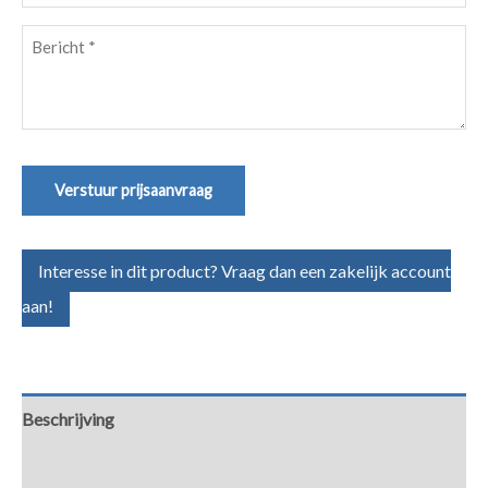
(Vereist)
Bericht
(Vereist)
Verstuur prijsaanvraag
Interesse in dit product? Vraag dan een zakelijk account
aan!
Beschrijving
Aanvullende informatie