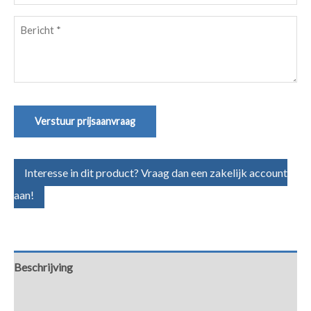
(Vereist)
Bericht
(Vereist)
Verstuur prijsaanvraag
Interesse in dit product? Vraag dan een zakelijk account
aan!
Beschrijving
Aanvullende informatie