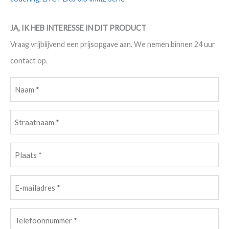
JA, IK HEB INTERESSE IN DIT PRODUCT
Vraag vrijblijvend een prijsopgave aan. We nemen binnen 24 uur
contact op.
Naam
(Vereist)
Straatnaam
(Vereist)
Plaats
(Vereist)
E-
mailadres
Telefoonnummer
(Vereist)