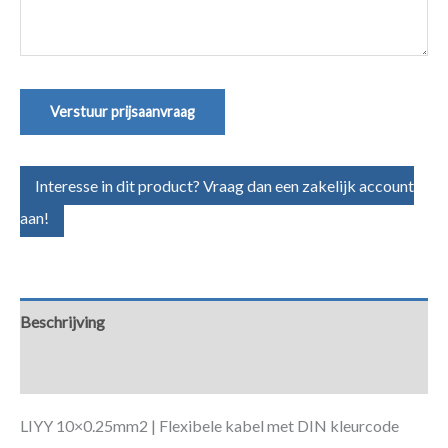
(Vereist)
Verstuur prijsaanvraag
Interesse in dit product? Vraag dan een zakelijk account
aan!
Beschrijving
Aanvullende informatie
LIYY 10×0.25mm2 | Flexibele kabel met DIN kleurcode