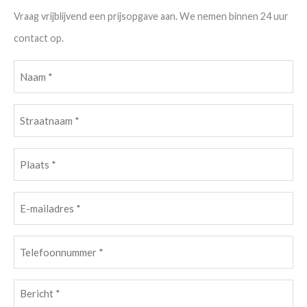
Vraag vrijblijvend een prijsopgave aan. We nemen binnen 24 uur
contact op.
Naam
(Vereist)
Straatnaam
(Vereist)
Plaats
(Vereist)
E-
mailadres
Telefoonnummer
(Vereist)
(Vereist)
Bericht