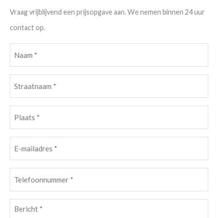
Vraag vrijblijvend een prijsopgave aan. We nemen binnen 24 uur
contact op.
Naam
(Vereist)
Straatnaam
(Vereist)
Plaats
(Vereist)
E-
mailadres
(Vereist)
Telefoonnummer
(Vereist)
Bericht
(Vereist)