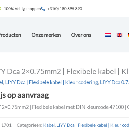
100% Veilig shoppen
+31(0) 180 895 890
Producten
Onze merken
Over ons
YY Dca 2×0.75mm2 | Flexibele kabel | Kl
el
,
LIYY Dca | Flexibele kabel | Kleur codering
,
LIYY Dca 0.
ijs op aanvraag
 2×0.75mm2 | Flexibele kabel met DIN kleurcode 47100 | 
:
1701
Categorieën:
Kabel
,
LIYY Dca | Flexibele kabel | Kleur co