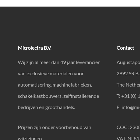
Microlectra B.V.
Contact
Wij zijn al meer dan 49 jaar leverancier
Augustapo
van exclusieve materialen voor
2992 SR B
automatisering, machinefabrieken,
The Nethe
schakelkastbouwers, zelfinstallerende
T: +31 (0) 
bedrijven en groothandels.
E:
info@mic
Prijzen zijn onder voorbehoud van
COC: 230
wijzigingen.
VAT: NL8