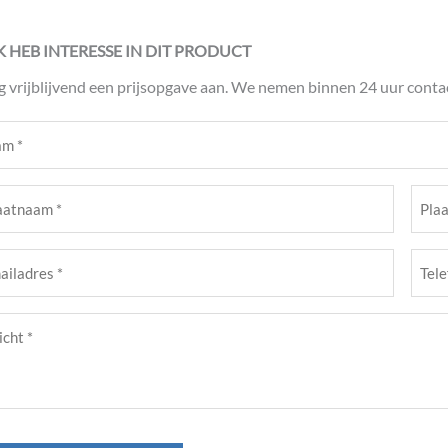
IK HEB INTERESSE IN DIT PRODUCT
g vrijblijvend een prijsopgave aan. We nemen binnen 24 uur contac
m
ist)
atnaam
Plaat
ist)
(Verei
Tele
adres
(Verei
cht
ist)
ist)