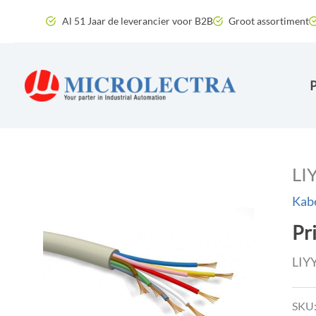
Ga
Al 51 Jaar de leverancier voor B2B
Groot assortiment
naar
de
inhoud
LI
Kab
Pr
LIYY
SKU