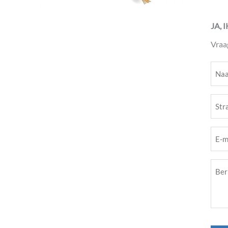
JA, 
Vraa
Naa
(Vere
Stra
(Vere
E-
mail
Beri
(Vere
(Vere