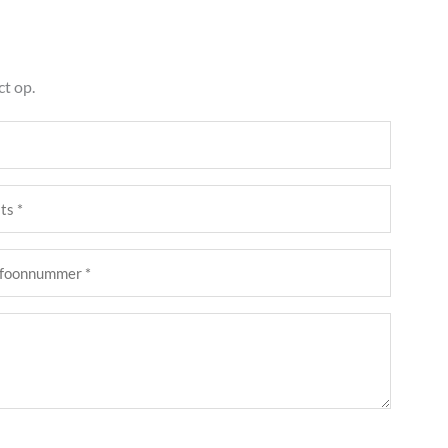
t op.
s
st)
foonnummer
st)