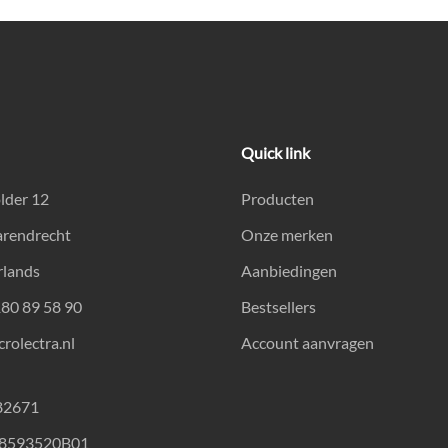
Quick link
lder 12
Producten
arendrecht
Onze merken
rlands
Aanbiedingen
180 89 58 90
Bestsellers
rolectra.nl
Account aanvragen
82671
18593520B01