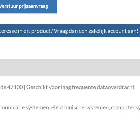
Verstuur prijsaanvraag
teresse in dit product? Vraag dan een zakelijk account aan!
de 47100 | Geschikt voor laag frequente dataoverdracht
mmunicatie systemen, elektronische systemen, computer s