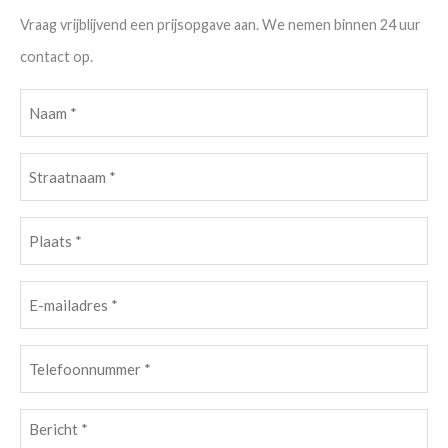
Vraag vrijblijvend een prijsopgave aan. We nemen binnen 24 uur
contact op.
Naam
(Vereist)
Straatnaam
(Vereist)
Plaats
(Vereist)
E-
mailadres
(Vereist)
Telefoonnummer
(Vereist)
Bericht
(Vereist)