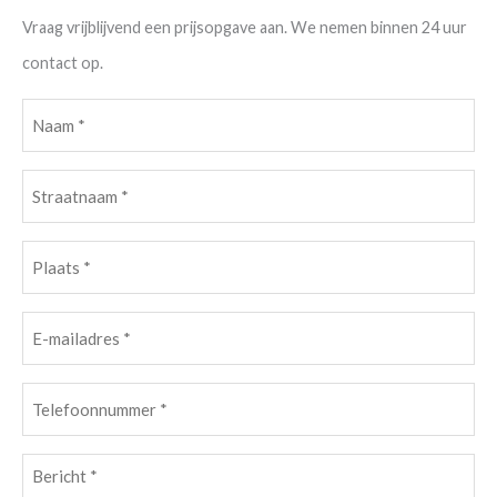
Vraag vrijblijvend een prijsopgave aan. We nemen binnen 24 uur
contact op.
Naam
(Vereist)
Straatnaam
(Vereist)
Plaats
(Vereist)
E-
mailadres
(Vereist)
Telefoonnummer
(Vereist)
Bericht
(Vereist)