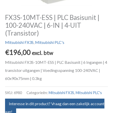
FX3S-10MT-ESS | PLC Basisunit |
100-240VAC | 6-IN | 4-UIT
(Transistor)
Mitsubishi FX3S
,
Mitsubishi PLC's
€
196,00
excl. btw
Mitsubishi FX3S-10MT-ESS | PLC Basisunit | 6 Ingangen | 4
transistor uitgangen | Voedingsspanning 100-240VAC |
60x90x75mm | 0.3kg
SKU:
6980
Categorieën:
Mitsubishi FX3S
,
Mitsubishi PLC's
Interesse in dit product? Vraag dan een zakelijk account
aan!