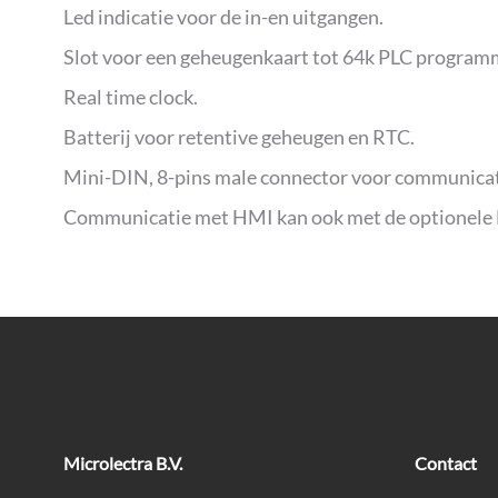
Led indicatie voor de in-en uitgangen.
Slot voor een geheugenkaart tot 64k PLC programm
Real time clock.
Batterij voor retentive geheugen en RTC.
Mini-DIN, 8-pins male connector voor communicat
Communicatie met HMI kan ook met de optionel
Microlectra B.V.
Contact