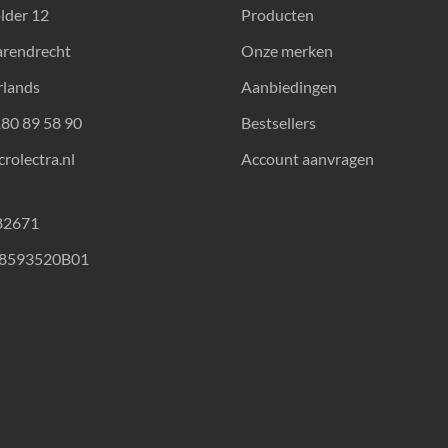
lder 12
Producten
arendrecht
Onze merken
rlands
Aanbiedingen
180 89 58 90
Bestsellers
rolectra.nl
Account aanvragen
82671
18593520B01