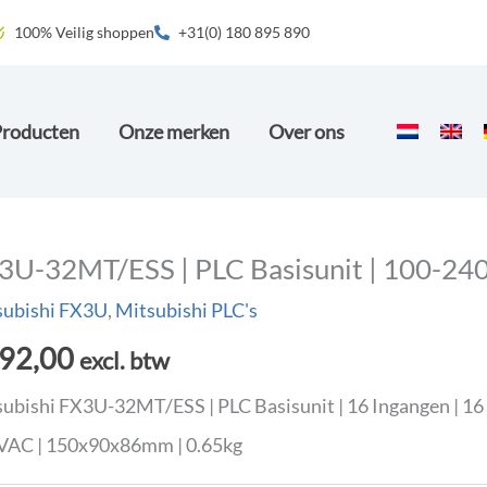
100% Veilig shoppen
+31(0) 180 895 890
Producten
Onze merken
Over ons
3U-32MT/ESS | PLC Basisunit | 100-240V
subishi FX3U
,
Mitsubishi PLC's
92,00
excl. btw
ubishi FX3U-32MT/ESS | PLC Basisunit | 16 Ingangen | 16
VAC | 150x90x86mm | 0.65kg