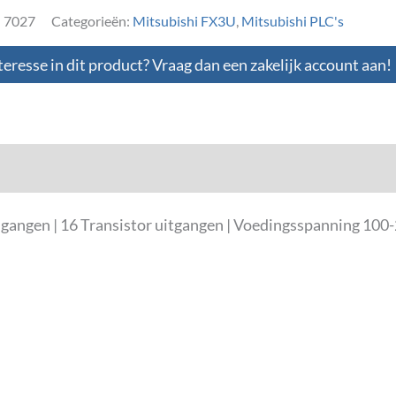
:
7027
Categorieën:
Mitsubishi FX3U
,
Mitsubishi PLC's
teresse in dit product? Vraag dan een zakelijk account aan!
loads
ngangen | 16 Transistor uitgangen | Voedingsspanning 1