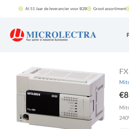
Ga
Al 51 Jaar de leverancier voor B2B
Groot assortiment
naar
de
inhoud
FX
Mit
€
8
Mits
240