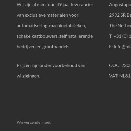
Wij zijn al meer dan 49 jaar leverancier
Augustapo
van exclusieve materialen voor
2992 SR B
automatisering, machinefabrieken,
The Nethe
schakelkastbouwers, zelfinstallerende
T: +31 (0) 
bedrijven en groothandels.
E:
info@mic
Prijzen zijn onder voorbehoud van
COC: 230
wijzigingen.
VAT: NL8
Wij verzenden met