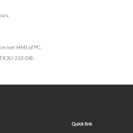
a’s.
ie met HMI of PC.
e FX3U-232-DB.
Quick link