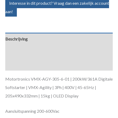
Interesse in dit product? Vraag dan een zakelijk account
aan!
Beschrijving
Aanvullende informatie
Downloads
Motortronics VMX-AGY-305-6-01 | 200kW/361A Digitale
Softstarter | VMX-Agility | 3Ph | 400V | 45-65Hz |
205x490x332mm | 15kg | OLED Display
Aansluitspanning 200-600Vac