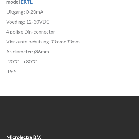
model
ERTL
Uitgang: 0-20mA
Voeding: 12-30VDC
4 polige Din-connector
Vierkante behuizing 33mmx33mm
As diameter: Ø6mm
-20°C…+80°C
IP65
Microlectra B.V.