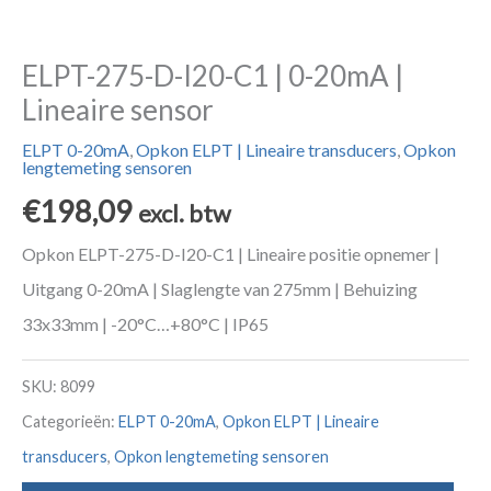
ELPT-275-D-I20-C1 | 0-20mA |
Lineaire sensor
ELPT 0-20mA
,
Opkon ELPT | Lineaire transducers
,
Opkon
lengtemeting sensoren
€
198,09
excl. btw
Opkon ELPT-275-D-I20-C1 | Lineaire positie opnemer |
Uitgang 0-20mA | Slaglengte van 275mm | Behuizing
33x33mm | -20°C…+80°C | IP65
SKU:
8099
Categorieën:
ELPT 0-20mA
,
Opkon ELPT | Lineaire
transducers
,
Opkon lengtemeting sensoren