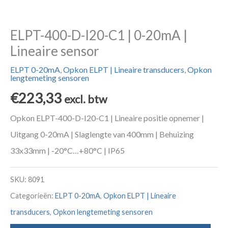
ELPT-400-D-I20-C1 | 0-20mA |
Lineaire sensor
ELPT 0-20mA
,
Opkon ELPT | Lineaire transducers
,
Opkon
lengtemeting sensoren
€
223,33
excl. btw
Opkon ELPT-400-D-I20-C1 | Lineaire positie opnemer |
Uitgang 0-20mA | Slaglengte van 400mm | Behuizing
33x33mm | -20°C…+80°C | IP65
SKU:
8091
Categorieën:
ELPT 0-20mA
,
Opkon ELPT | Lineaire
transducers
,
Opkon lengtemeting sensoren