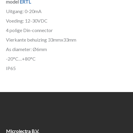
model
ERTL
Uitgang: 0-20mA
Voeding: 12-30VDC
4 polige Din-connector
Vierkante behuizing 33mmx33mm
As diameter: Ø6mm
-20°C…+80°C
IP65
Microlectra B.V.