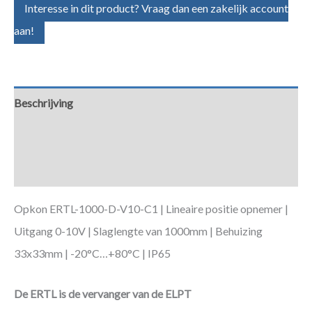
Interesse in dit product? Vraag dan een zakelijk account
aan!
Beschrijving
Aanvullende informatie
Downloads
Opkon ERTL-1000-D-V10-C1 | Lineaire positie opnemer |
Uitgang 0-10V | Slaglengte van 1000mm | Behuizing
33x33mm | -20°C…+80°C | IP65
De ERTL is de vervanger van de ELPT