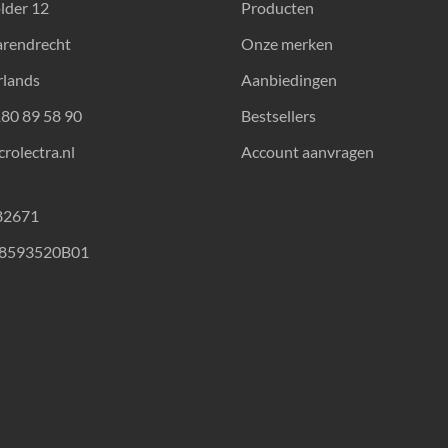
lder 12
Producten
arendrecht
Onze merken
rlands
Aanbiedingen
180 89 58 90
Bestsellers
rolectra.nl
Account aanvragen
82671
18593520B01