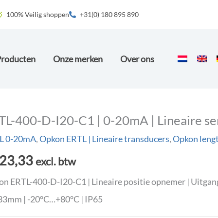
100% Veilig shoppen
+31(0) 180 895 890
Producten
Onze merken
Over ons
TL-400-D-I20-C1 | 0-20mA | Lineaire se
L 0-20mA
,
Opkon ERTL | Lineaire transducers
,
Opkon leng
23,33
excl. btw
n ERTL-400-D-I20-C1 | Lineaire positie opnemer | Uitgan
33mm | -20°C…+80°C | IP65