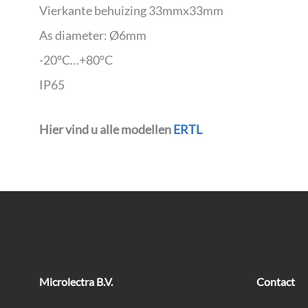
Vierkante behuizing 33mmx33mm
As diameter: Ø6mm
-20°C…+80°C
IP65
Hier vind u alle modellen
ERTL
Microlectra B.V.
Contact