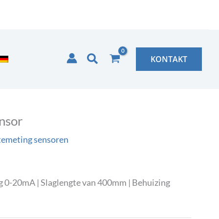
Zoeken
KONTAKT
nsor
temeting sensoren
g 0-20mA | Slaglengte van 400mm | Behuizing