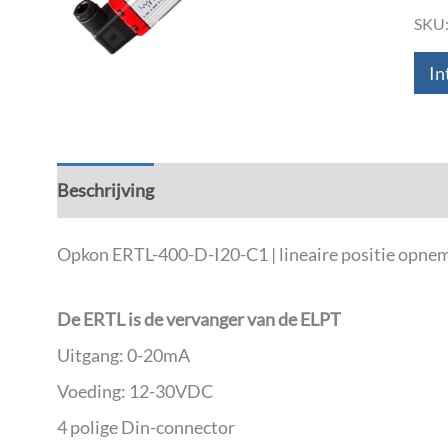
SKU
In
Beschrijving
Aanvullende informatie
Down
Opkon ERTL-400-D-I20-C1 | lineaire positie opnem
De ERTL is de vervanger van de ELPT
Uitgang: 0-20mA
Voeding: 12-30VDC
4 polige Din-connector