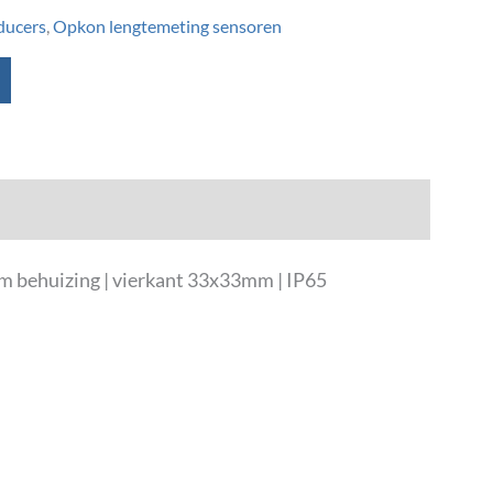
ducers
,
Opkon lengtemeting sensoren
m behuizing | vierkant 33x33mm | IP65