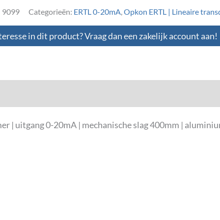
:
9099
Categorieën:
ERTL 0-20mA
,
Opkon ERTL | Lineaire trans
teresse in dit product? Vraag dan een zakelijk account aan!
loads
er | uitgang 0-20mA | mechanische slag 400mm | aluminiu