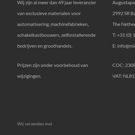
Wij zijn al meer dan 49 jaar leverancier
Augustapo
van exclusieve materialen voor
2992 SR B
automatisering, machinefabrieken,
The Nethe
schakelkastbouwers, zelfinstallerende
T: +31 (0) 
bedrijven en groothandels.
E:
info@mic
Prijzen zijn onder voorbehoud van
COC: 230
wijzigingen.
VAT: NL8
Wij verzenden met