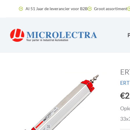
Ga
Al 51 Jaar de leverancier voor B2B
Groot assortiment
naar
de
inhoud
ER
ERT
€
2
Opko
33x