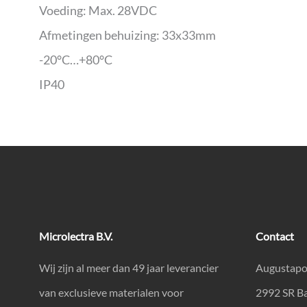
Voeding: Max. 28VDC
Afmetingen behuizing: 33x33mm
-20°C…+80°C
IP40
Microlectra B.V.
Contact
Wij zijn al meer dan 49 jaar leverancier
Augustapo
van exclusieve materialen voor
2992 SR B