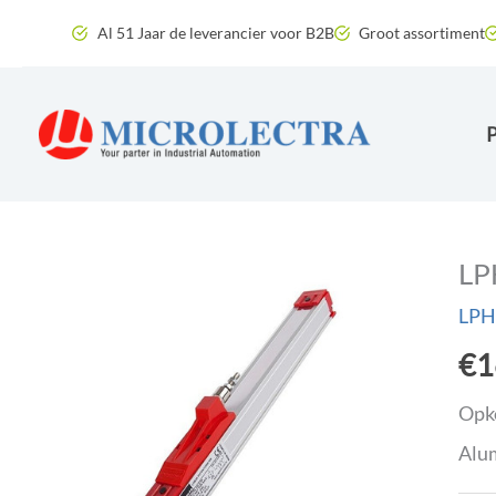
Ga
Al 51 Jaar de leverancier voor B2B
Groot assortiment
naar
de
inhoud
LP
LPH
€
1
Opko
Alum