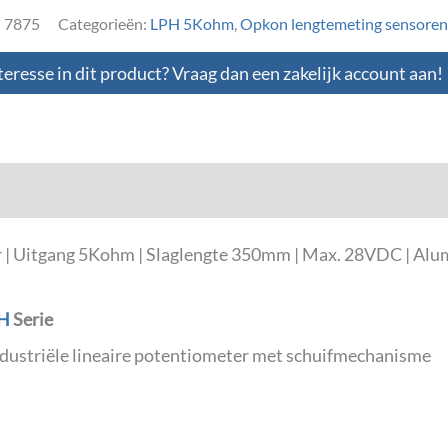
:
7875
Categorieën:
LPH 5Kohm
,
Opkon lengtemeting sensoren
teresse in dit product? Vraag dan een zakelijk account aan!
loads
 | Uitgang 5Kohm | Slaglengte 350mm | Max. 28VDC | Alu
H
Serie
industriële lineaire potentiometer met schuifmechanisme