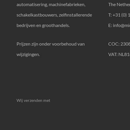
automatisering, machinefabrieken,
The Nethe
schakelkastbouwers, zelfinstallerende
T: +31 (0) 
bedrijven en groothandels.
E:
info@mic
Prijzen zijn onder voorbehoud van
COC: 230
wijzigingen.
VAT: NL8
Wij verzenden met