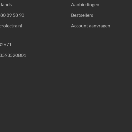
rlands
Aanbiedingen
180 89 58 90
Bestsellers
rolectra.nl
Account aanvragen
82671
18593520B01