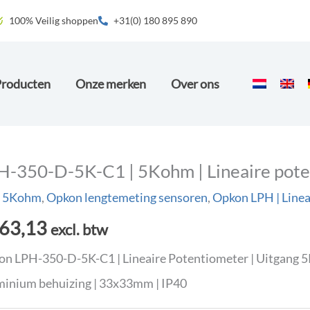
100% Veilig shoppen
+31(0) 180 895 890
Producten
Onze merken
Over ons
H-350-D-5K-C1 | 5Kohm | Lineaire pot
 5Kohm
,
Opkon lengtemeting sensoren
,
Opkon LPH | Linea
63,13
excl. btw
n LPH-350-D-5K-C1 | Lineaire Potentiometer | Uitgang 
inium behuizing | 33x33mm | IP40