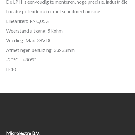
De LPH is eenvoudig te monteren, hoge precisie, industriële
lineaire potentiometer met schuifmechanisme
Lineariteit: +/- 0,05%
Weerstand uitgang: 5Kohm
Voeding: Max. 28VDC
Afmetingen behuizing: 33x33mm
-20°C…+80°C
IP40
Microlectra B.V.