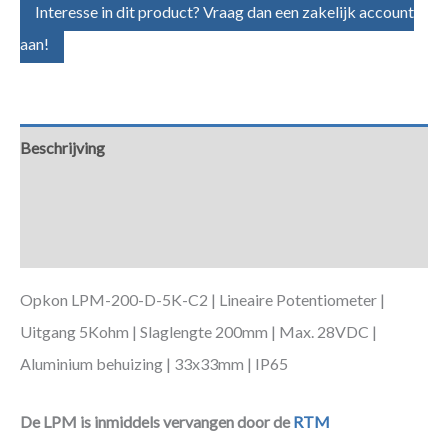
Interesse in dit product? Vraag dan een zakelijk account
aan!
Beschrijving
Aanvullende informatie
Downloads
Opkon LPM-200-D-5K-C2 | Lineaire Potentiometer |
Uitgang 5Kohm | Slaglengte 200mm | Max. 28VDC |
Aluminium behuizing | 33x33mm | IP65
De LPM is inmiddels vervangen door de
RTM