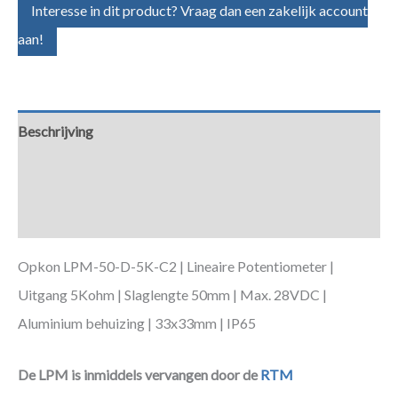
Interesse in dit product? Vraag dan een zakelijk account
aan!
Beschrijving
Aanvullende informatie
Downloads
Opkon LPM-50-D-5K-C2 | Lineaire Potentiometer |
Uitgang 5Kohm | Slaglengte 50mm | Max. 28VDC |
Aluminium behuizing | 33x33mm | IP65
De LPM is inmiddels vervangen door de
RTM