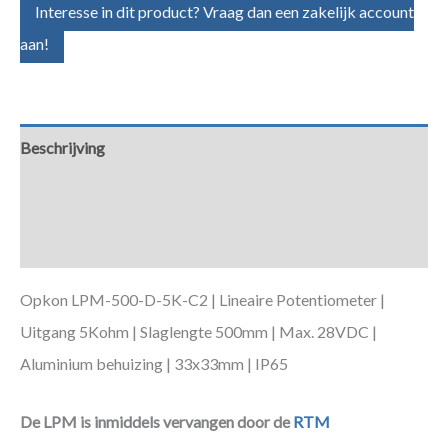
Interesse in dit product? Vraag dan een zakelijk account
aan!
Beschrijving
Aanvullende informatie
Downloads
Opkon LPM-500-D-5K-C2 | Lineaire Potentiometer |
Uitgang 5Kohm | Slaglengte 500mm | Max. 28VDC |
Aluminium behuizing | 33x33mm | IP65
De LPM is inmiddels vervangen door de
RTM