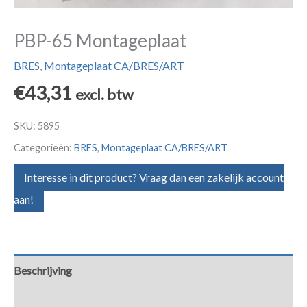
PBP-65 Montageplaat
BRES
,
Montageplaat CA/BRES/ART
€
43,31
excl. btw
SKU:
5895
Categorieën:
BRES
,
Montageplaat CA/BRES/ART
Interesse in dit product? Vraag dan een zakelijk account
aan!
Beschrijving
Aanvullende informatie