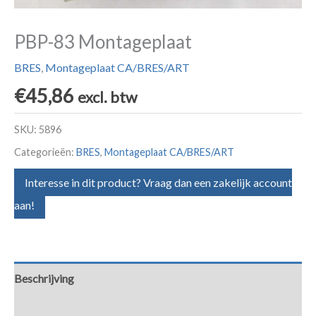
PBP-83 Montageplaat
BRES
,
Montageplaat CA/BRES/ART
€
45,86
excl. btw
SKU:
5896
Categorieën:
BRES
,
Montageplaat CA/BRES/ART
Interesse in dit product? Vraag dan een zakelijk account
aan!
Beschrijving
Aanvullende informatie