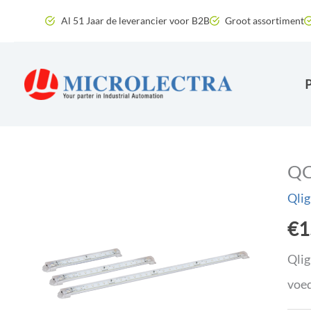
Ga
Al 51 Jaar de leverancier voor B2B
Groot assortiment
naar
de
inhoud
QC
Qlig
€
1
Qlig
voed