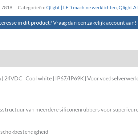
:
7818
Categorieën:
Qlight | LED machine werklichten
,
Qlight Al
teresse in dit product? Vraag dan een zakelijk account aan!
loads
 24VDC | Cool white | IP67/IP69K | Voor voedselverwerki
ingsstructuur van meerdere siliconenrubbers voor superieu
n schokbestendigheid