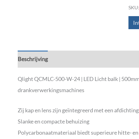
SKU
In
Beschrijving
Aanvullende informatie
Down
Qlight QCMLC-500-W-24 | LED Licht balk | 500mm |
drankverwerkingsmachines
Zij kap en lens zijn geïntegreerd met een afdicht
Slanke en compacte behuizing
Polycarbonaatmateriaal biedt superieure hitte- e