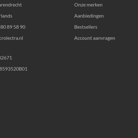
arendrecht
Onze merken
rlands
Aanbiedingen
180 89 58 90
Bestsellers
rolectra.nl
Account aanvragen
82671
18593520B01