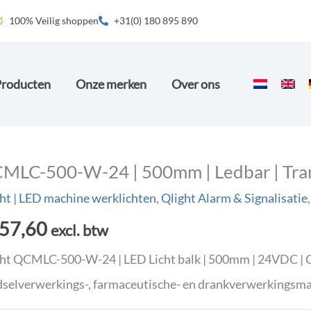
100% Veilig shoppen
+31(0) 180 895 890
Producten
Onze merken
Over ons
MLC-500-W-24 | 500mm | Ledbar | Tran
ht | LED machine werklichten
,
Qlight Alarm & Signalisatie
57,60
excl. btw
ht QCMLC-500-W-24 | LED Licht balk | 500mm | 24VDC | C
selverwerkings-, farmaceutische- en drankverwerkingsm