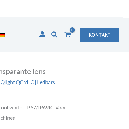
Zoeken
KONTAKT
sparante lens
,
Qlight QCMLC | Ledbars
ool white | IP67/IP69K | Voor
achines