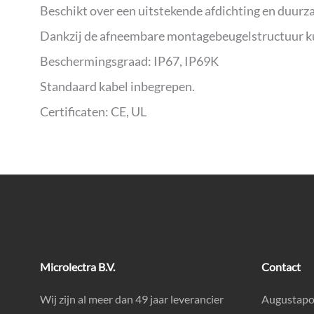
Beschikt over een uitstekende afdichting en duur
Dankzij de afneembare montagebeugelstructuur ku
Beschermingsgraad: IP67, IP69K
Standaard kabel inbegrepen.
Certificaten: CE, UL
Microlectra B.V.
Contact
Wij zijn al meer dan 49 jaar leverancier
Augustapo