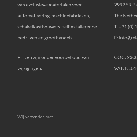
van exclusieve materialen voor
2992 SR B
automatisering, machinefabrieken,
The Nethe
schakelkastbouwers, zelfinstallerende
T: +31 (0) 
bedrijven en groothandels.
E:
info@mic
Prijzen zijn onder voorbehoud van
COC: 230
wijzigingen.
VAT: NL8
Wij verzenden met