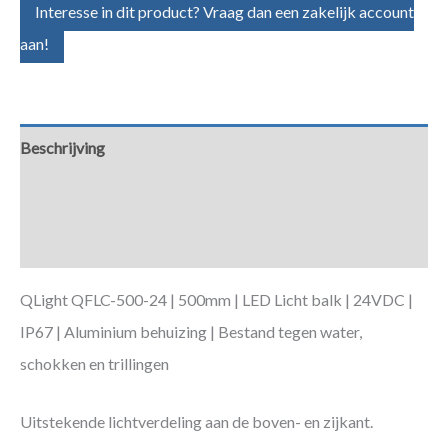
Interesse in dit product? Vraag dan een zakelijk account
aan!
Beschrijving
Aanvullende informatie
Downloads
QLight QFLC-500-24 | 500mm | LED Licht balk | 24VDC |
IP67 | Aluminium behuizing | Bestand tegen water,
schokken en trillingen
Uitstekende lichtverdeling aan de boven- en zijkant.