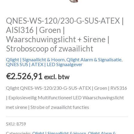
QNES-WS-120/230-G-SUS-ATEX |
AISI316 | Groen |
Waarschuwingslicht + Sirene |
Stroboscoop of zwaailicht
Qlight | Signaallicht & Hoorn
,
Qlight Alarm & Signalisatie
,
QNES SUS | ATEX | LED Signaalgever
€
2.526,91
excl. btw
Qlight QNES-WS-120/230-G-SUS-ATEX | Groen | RVS316
| Explosieveilig Multifunctioneel LED Waarschuwingslicht
met sirene | Strobe of zwaailicht functies
SKU:
8759
Categorieën:
Qlight | Signaallicht & Hoorn
,
Qlight Alarm &