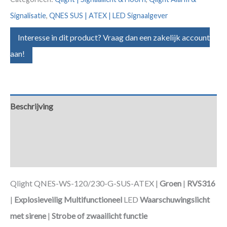
Signalisatie
,
QNES SUS | ATEX | LED Signaalgever
Interesse in dit product? Vraag dan een zakelijk account
aan!
Beschrijving
Aanvullende informatie
Downloads
Qlight QNES-WS-120/230-G-SUS-ATEX |
Groen
|
RVS316
|
Explosieveilig Multifunctioneel
LED
Waarschuwingslicht
met sirene
|
Strobe of zwaailicht functie