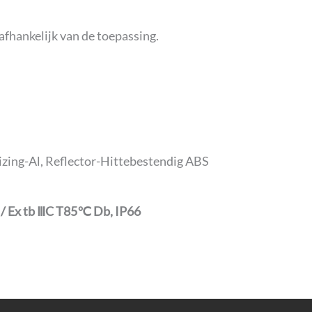
fhankelijk van de toepassing.
uizing-Al, Reflector-Hittebestendig ABS
6 / Ex tb ⅢC T85℃ Db, IP66