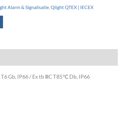
ght Alarm & Signalisatie
,
Qlight QTEX | IECEX
ⅡC T6 Gb, IP66 / Ex tb ⅢC T85℃ Db, IP66