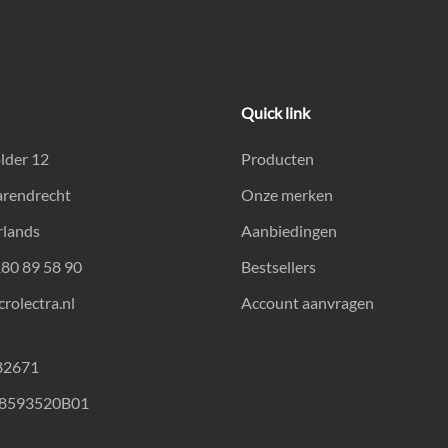
Quick link
lder 12
Producten
arendrecht
Onze merken
rlands
Aanbiedingen
180 89 58 90
Bestsellers
rolectra.nl
Account aanvragen
82671
18593520B01