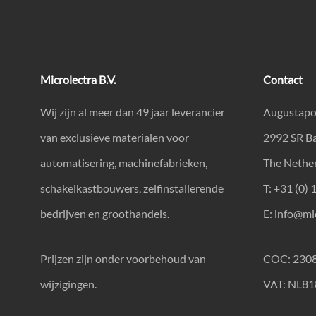
Microlectra B.V.
Contact
Wij zijn al meer dan 49 jaar leverancier
Augustapo
van exclusieve materialen voor
2992 SR B
automatisering, machinefabrieken,
The Nethe
schakelkastbouwers, zelfinstallerende
T: +31 (0) 
bedrijven en groothandels.
E:
info@mic
Prijzen zijn onder voorbehoud van
COC: 230
wijzigingen.
VAT: NL8