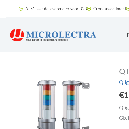
Ga
Al 51 Jaar de leverancier voor B2B
Groot assortiment
naar
de
inhoud
QT
Qlig
€
1
Qlig
Gb, 