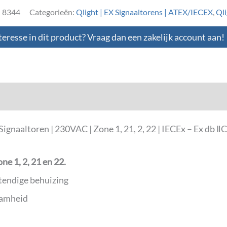
:
8344
Categorieën:
Qlight | EX Signaaltorens | ATEX/IECEX
,
Qli
teresse in dit product? Vraag dan een zakelijk account aan!
loads
ignaaltoren | 230VAC | Zone 1, 21, 2, 22 | IECEx – Ex db 
ne 1, 2, 21 en 22.
tendige behuizing
aamheid