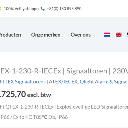
100% Veilig shoppen
+31(0) 180 895 890
Producten
Onze merken
Over ons
EX-1-230-R-IECEx | Signaaltoren | 230VA
ht | EX Signaaltorens | ATEX/IECEX
,
Qlight Alarm & Signal
.725,70
excl. btw
ht QTEX-1-230-R-IECEx | Explosieveilige LED Signaaltoren |
IP66 / Ex tb ⅢC T85℃ Db, IP66