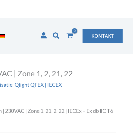
Zoeken
KONTAKT
C | Zone 1, 2, 21, 22
isatie
,
Qlight QTEX | IECEX
 230VAC | Zone 1, 21, 2, 22 | IECEx – Ex db ⅡC T6