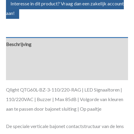
Interesse in dit product? Vraag dan een zakelijk account
aan!
Beschrijving
Aanvullende informatie
Downloads
Qlight QTG60L-BZ-3-110/220-RAG | LED Signaaltoren |
110/220VAC | Buzzer | Max 85dB | Volgorde van kleuren
aan te passen door bajonet sluiting | Op paaltje
De speciale verticale bajonet contactstructuur van de lens