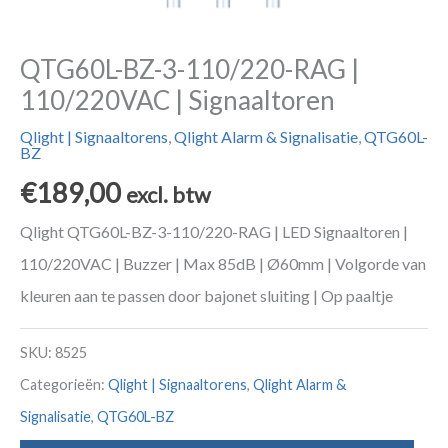
QTG60L-BZ-3-110/220-RAG |
110/220VAC | Signaaltoren
Qlight | Signaaltorens
,
Qlight Alarm & Signalisatie
,
QTG60L-
BZ
€
189,00
excl. btw
Qlight QTG60L-BZ-3-110/220-RAG | LED Signaaltoren |
110/220VAC | Buzzer | Max 85dB | Ø60mm | Volgorde van
kleuren aan te passen door bajonet sluiting | Op paaltje
SKU:
8525
Categorieën:
Qlight | Signaaltorens
,
Qlight Alarm &
Signalisatie
,
QTG60L-BZ