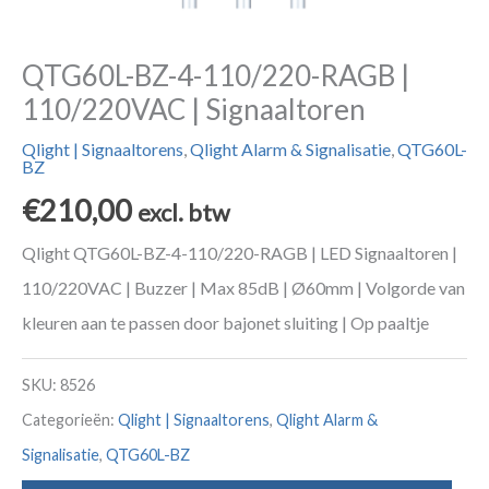
QTG60L-BZ-4-110/220-RAGB |
110/220VAC | Signaaltoren
Qlight | Signaaltorens
,
Qlight Alarm & Signalisatie
,
QTG60L-
BZ
€
210,00
excl. btw
Qlight QTG60L-BZ-4-110/220-RAGB | LED Signaaltoren |
110/220VAC | Buzzer | Max 85dB | Ø60mm | Volgorde van
kleuren aan te passen door bajonet sluiting | Op paaltje
SKU:
8526
Categorieën:
Qlight | Signaaltorens
,
Qlight Alarm &
Signalisatie
,
QTG60L-BZ