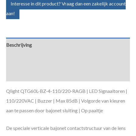
Interesse in dit product? Vraag dan een zakelijk account
aan!
Beschrijving
Aanvullende informatie
Downloads
Qlight QTG60L-BZ-4-110/220-RAGB | LED Signaaltoren |
110/220VAC | Buzzer | Max 85dB | Volgorde van kleuren
aan te passen door bajonet sluiting | Op paaltje
De speciale verticale bajonet contactstructuur van de lens