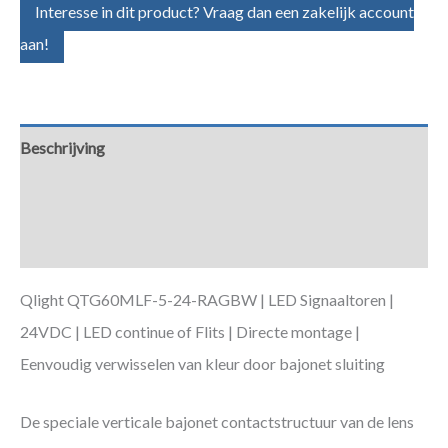
Interesse in dit product? Vraag dan een zakelijk account
aan!
Beschrijving
Aanvullende informatie
Downloads
Qlight QTG60MLF-5-24-RAGBW | LED Signaaltoren |
24VDC | LED continue of Flits | Directe montage |
Eenvoudig verwisselen van kleur door bajonet sluiting
De speciale verticale bajonet contactstructuur van de lens