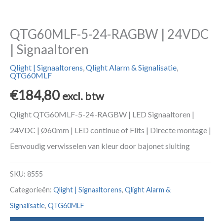
QTG60MLF-5-24-RAGBW | 24VDC
| Signaaltoren
Qlight | Signaaltorens
,
Qlight Alarm & Signalisatie
,
QTG60MLF
€
184,80
excl. btw
Qlight QTG60MLF-5-24-RAGBW | LED Signaaltoren |
24VDC | Ø60mm | LED continue of Flits | Directe montage |
Eenvoudig verwisselen van kleur door bajonet sluiting
SKU:
8555
Categorieën:
Qlight | Signaaltorens
,
Qlight Alarm &
Signalisatie
,
QTG60MLF