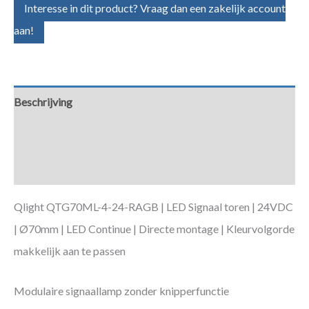
Interesse in dit product? Vraag dan een zakelijk account
aan!
Beschrijving
Aanvullende informatie
Downloads
Qlight QTG70ML-4-24-RAGB | LED Signaal toren | 24VDC
| Ø70mm | LED Continue | Directe montage | Kleurvolgorde
makkelijk aan te passen
Modulaire signaallamp zonder knipperfunctie