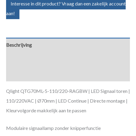
Interesse in dit product? Vraag dan een zakelijk account
aan!
Beschrijving
Aanvullende informatie
Downloads
Qlight QTG70ML-5-110/220-RAGBW | LED Signaal toren |
110/220VAC | Ø70mm | LED Continue | Directe montage |
Kleurvolgorde makkelijk aan te passen
Modulaire signaallamp zonder knipperfunctie