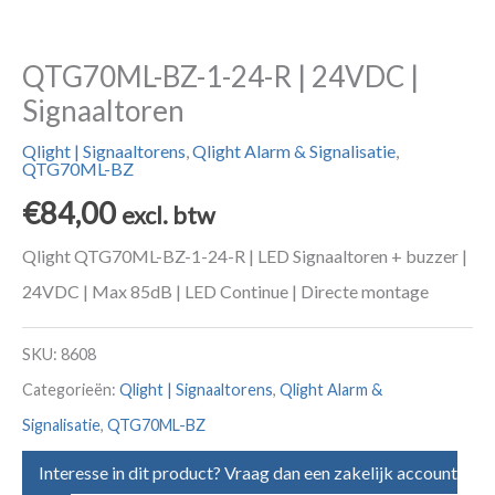
QTG70ML-BZ-1-24-R | 24VDC |
Signaaltoren
Qlight | Signaaltorens
,
Qlight Alarm & Signalisatie
,
QTG70ML-BZ
€
84,00
excl. btw
Qlight QTG70ML-BZ-1-24-R | LED Signaaltoren + buzzer |
24VDC | Max 85dB | LED Continue | Directe montage
SKU:
8608
Categorieën:
Qlight | Signaaltorens
,
Qlight Alarm &
Signalisatie
,
QTG70ML-BZ
Interesse in dit product? Vraag dan een zakelijk account