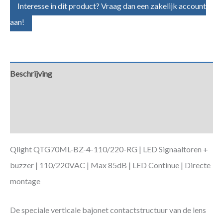
Interesse in dit product? Vraag dan een zakelijk account
aan!
Beschrijving
Aanvullende informatie
Downloads
Qlight QTG70ML-BZ-4-110/220-RG | LED Signaaltoren +
buzzer | 110/220VAC | Max 85dB | LED Continue | Directe
montage
De speciale verticale bajonet contactstructuur van de lens