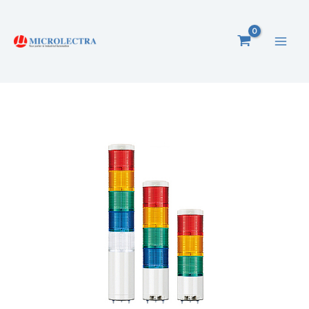
Ga
naar
de
inhoud