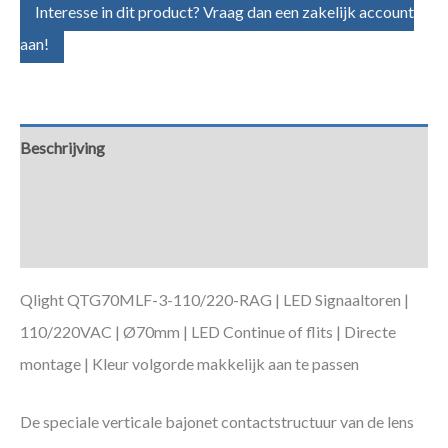
Interesse in dit product? Vraag dan een zakelijk account
aan!
Beschrijving
Aanvullende informatie
Downloads
Qlight QTG70MLF-3-110/220-RAG | LED Signaaltoren |
110/220VAC | Ø70mm | LED Continue of flits | Directe
montage | Kleur volgorde makkelijk aan te passen
De speciale verticale bajonet contactstructuur van de lens